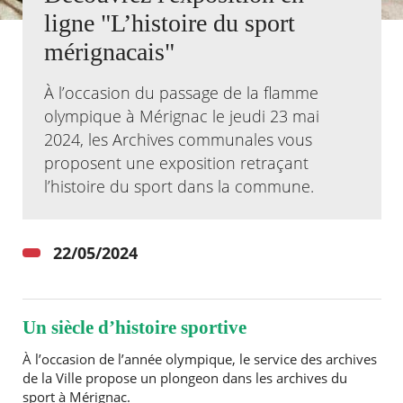
ligne "L’histoire du sport
Agenda
mérignacais"
Actualités
FAQ
À l’occasion du passage de la flamme
Kiosque
Espace de services en ligne
olympique à Mérignac le jeudi 23 mai
2024, les Archives communales vous
Facebook
X
Instagram
Youtube
Linkedin
Les
proposent une exposition retraçant
dernièr
l’histoire du sport dans la commune.
alertes
Eco
Watt
22/05/2024
Un siècle d’histoire sportive
À l’occasion de l’année olympique, le service des archives
de la Ville propose un plongeon dans les archives du
sport à Mérignac.
RECHERCHER ...