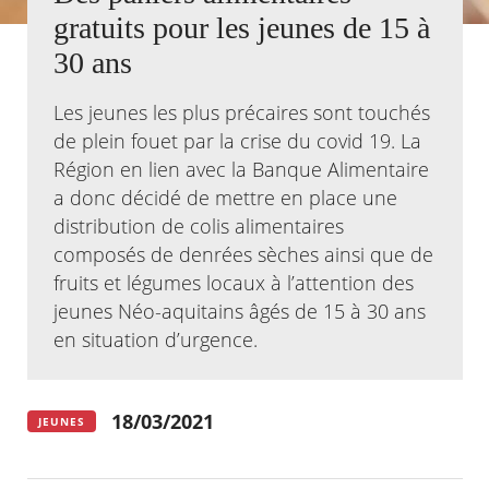
gratuits pour les jeunes de 15 à
Agenda
30 ans
Actualités
FAQ
Les jeunes les plus précaires sont touchés
Kiosque
Espace de services en ligne
de plein fouet par la crise du covid 19. La
Région en lien avec la Banque Alimentaire
Facebook
X
Instagram
Youtube
Linkedin
Les
a donc décidé de mettre en place une
dernièr
distribution de colis alimentaires
alertes
Eco
composés de denrées sèches ainsi que de
Watt
fruits et légumes locaux à l’attention des
jeunes Néo-aquitains âgés de 15 à 30 ans
en situation d’urgence.
18/03/2021
JEUNES