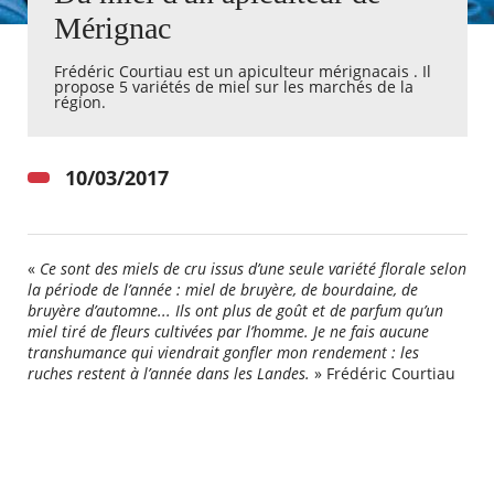
Mérignac
Agenda
Frédéric Courtiau est un apiculteur mérignacais . Il
Actualités
propose 5 variétés de miel sur les marchés de la
FAQ
région.​
Kiosque
Espace de services en ligne
10/03/2017
Facebook
X
Instagram
Youtube
Linkedin
Les
dernièr
alertes
Eco
«
Ce sont des miels de cru issus d’une seule variété florale selon
Watt
la période de l’année : miel de bruyère, de bourdaine, de
bruyère d’automne... Ils ont plus de goût et de parfum qu’un
miel tiré de fleurs cultivées par l’homme. Je ne fais aucune
transhumance qui viendrait gonfler mon rendement : les
ruches restent à l’année dans les Landes.
» Frédéric Courtiau
RECHERCHER ...