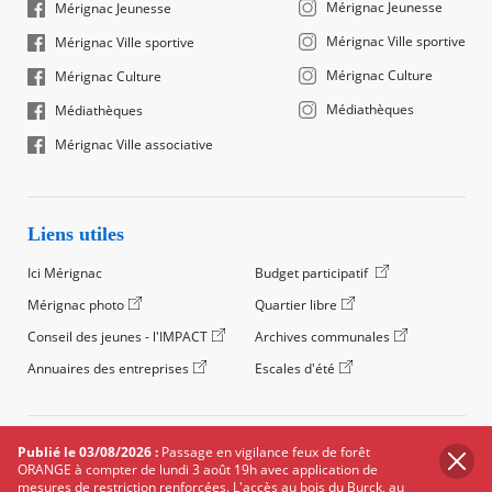
Mérignac Jeunesse
Mérignac Jeunesse
Mérignac Ville sportive
Mérignac Ville sportive
Mérignac Culture
Mérignac Culture
Médiathèques
Médiathèques
Mérignac Ville associative
Liens utiles
Ici Mérignac
Budget participatif
Mérignac photo
Quartier libre
Conseil des jeunes - l'IMPACT
Archives communales
Annuaires des entreprises
Escales d'été
©2024 Ville de Mérignac, Tous droits réservés
Publié le 03/08/2026 :
Passage en vigilance feux de forêt
ORANGE à compter de lundi 3 août 19h avec application de
Footer
Mentions légales
Salle de presse
Recrutement
mesures de restriction renforcées. L'accès au bois du Burck, au