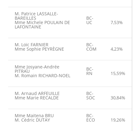
M. Patrice LASSALLE-
BAREILLES
BC-
Mme Michele POULAIN DE
UC
7,53%
LAFONTAINE
M. Loïc FARNIER
BC-
Mme Sophie PEYRÈGNE
COM
4,23%
Mme Josyane-Andrée
BC-
PITRAU
RN
15,59%
M. Romain RICHARD-NOEL
M. Arnaud ARFEUILLE
BC-
Mme Marie RECALDE
SOC
30,84%
Mme Maitena BRU
BC-
M. Cédric DUTAY
ECO
19,26%