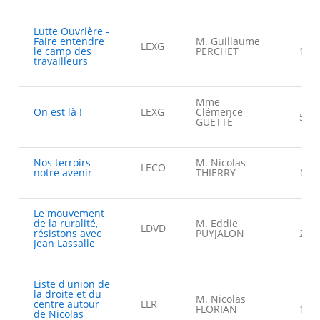
Lutte Ouvrière -
Faire entendre
M. Guillaume
LEXG
le camp des
PERCHET
1,2
travailleurs
Mme
On est là !
LEXG
Clémence
5,3
GUETTÉ
Nos terroirs
M. Nicolas
LECO
notre avenir
THIERRY
15,
Le mouvement
de la ruralité,
M. Eddie
LDVD
résistons avec
PUYJALON
2,64
Jean Lassalle
Liste d'union de
la droite et du
M. Nicolas
centre autour
LLR
FLORIAN
10,
de Nicolas