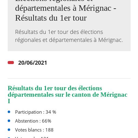
départementales à Mérignac -
Agenda
Résultats du 1er tour
Actualités
FAQ
Résultats du 1er tour des élections
Kiosque
Espace de services en ligne
régionales et départementales à Mérignac.
Facebook
X
Instagram
Youtube
Linkedin
Les
dernièr
20/06/2021
alertes
Eco
Watt
Résultats du 1er tour des élections
départementales sur le canton de Mérignac
I
Participation : 34 %
Abstention : 66%
Votes blancs : 188