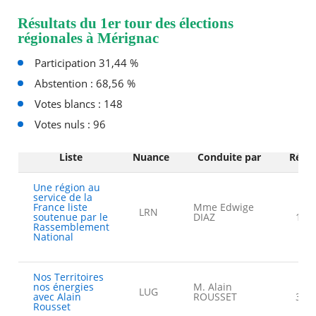
Résultats du 1er tour des élections
régionales à Mérignac
Participation 31,44 %
Abstention : 68,56 %
Votes blancs : 148
Votes nuls : 96
Liste
Nuance
Conduite par
Résul
Une région au
service de la
France liste
Mme Edwige
LRN
soutenue par le
DIAZ
14,
Rassemblement
National
Nos Territoires
nos énergies
M. Alain
LUG
avec Alain
ROUSSET
35,
Rousset