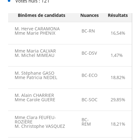
Votes nuls : 121
Binômes de candidats
Nuances
Résultats
M. Herve CARAMONA
BC-RN
Mme Marie PHENIX
16,54%
Mme Maria CALVAR
BC-DSV
M. Michel MIMEAU
1,47%
M. Stéphane GASO
BC-ECO
Mme Patricia NEDEL
18,82%
RECHERCHER ...
M. Alain CHARRIER
Mme Carole GUERE
BC-SOC
29,85%
Mme Clara FEUFEU-
BC-
ROZIÈRE
REM
18,21%
M. Christophe VASQUEZ