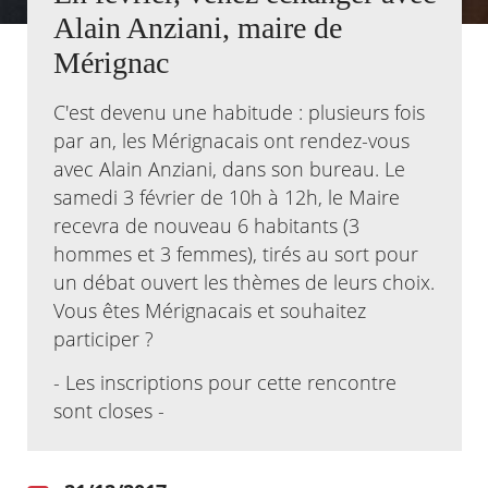
Alain Anziani, maire de
Agenda
Mérignac
Actualités
FAQ
C'est devenu une habitude : plusieurs fois
Kiosque
Espace de services en ligne
par an, les Mérignacais ont rendez-vous
avec Alain Anziani, dans son bureau. Le
Facebook
X
Instagram
Youtube
Linkedin
Les
samedi 3 février de 10h à 12h, le Maire
dernièr
recevra de nouveau 6 habitants (3
alertes
Eco
hommes et 3 femmes), tirés au sort pour
Watt
un débat ouvert les thèmes de leurs choix.
Vous êtes Mérignacais et souhaitez
participer ?
RECHERCHER ...
- Les inscriptions pour cette rencontre
sont closes -