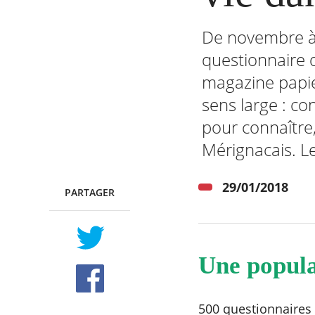
De novembre à 
questionnaire di
RECHERCHER ...
magazine papier.
sens large : co
pour connaître
Mérignacais. L
29/01/2018
PARTAGER
TWITTER
FACEBOOK
Une popula
500 questionnaires ont