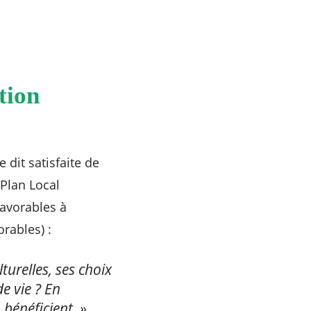
tion
 dit satisfaite de
 Plan Local
avorables à
rables) :
ulturelles, ses choix
de vie ? En
énéficient. »