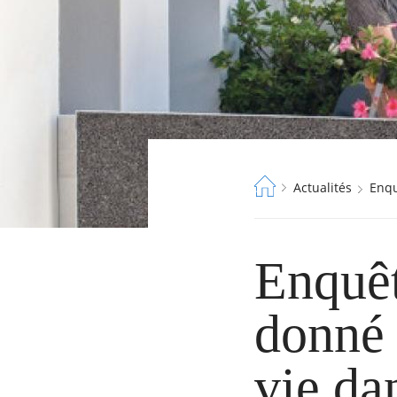
Fil
Actualités
Enq
d'Ariane
Enquêt
donné 
vie dan