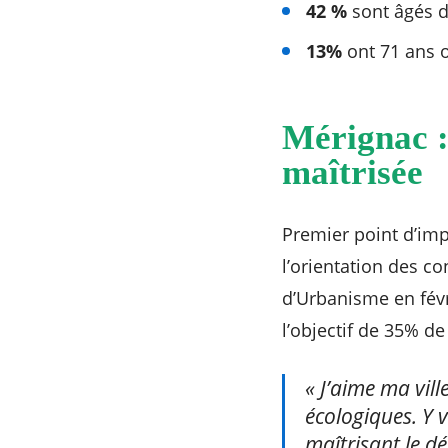
42 %
sont âgés d
13%
ont 71 ans o
Mérignac : 
maîtrisée
Premier point d’impo
l’orientation des co
d’Urbanisme en févr
l’objectif de 35% de
« J’aime ma ville
écologiques. Y 
maîtrisant le d