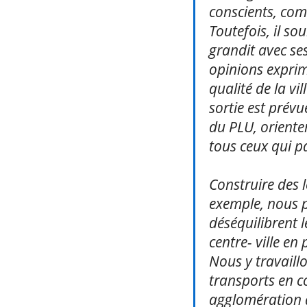
conscients, com
Toutefois, il so
grandit avec se
opinions exprime
qualité de la v
sortie est prév
du PLU, orienter
tous ceux qui pa
Construire des 
exemple, nous pr
déséquilibren
centre- ville en 
Nous y travaillo
transports en c
agglomération 