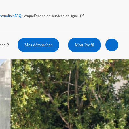
Actualités
FAQ
Kiosque
Espace de services en ligne
Facebook
X
Instagram
Youtube
Linkedin
nac ?
Mes démarches
Mon Profil
Ouvrir
la
recherc