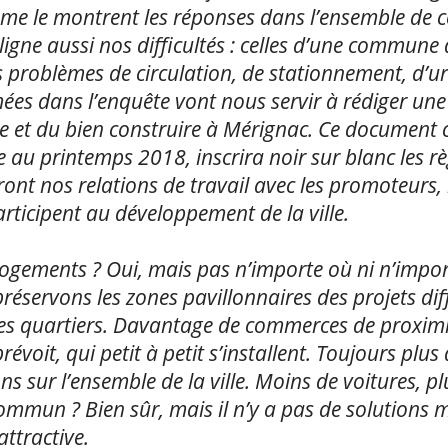
me le montrent les réponses dans l’ensemble de c
uligne aussi nos difficultés : celles d’une commun
s problèmes de circulation, de stationnement, d’u
́es dans l’enquête vont nous servir à rédiger une
ille et du bien construire à Mérignac. Ce document
ue au printemps 2018, inscrira noir sur blanc les rè
ont nos relations de travail avec les promoteurs, 
rticipent au développement de la ville.
logements ? Oui, mais pas n’importe où ni n’imp
éservons les zones pavillonnaires des projets dif
t les quartiers. Davantage de commerces de proximi
prévoit, qui petit à petit s’installent. Toujours plu
ns sur l’ensemble de la ville. Moins de voitures, plu
ommun ? Bien sûr, mais il n’y a pas de solutions 
attractive.