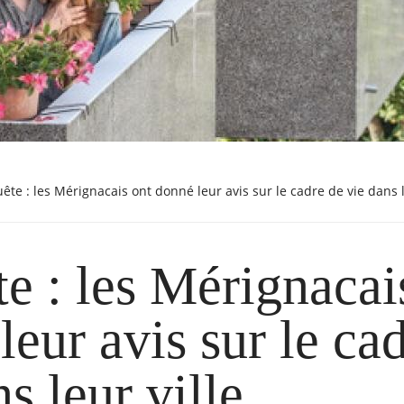
uête : les Mérignacais ont donné leur avis sur le cadre de vie dans l
e : les Mérignacai
leur avis sur le ca
s leur ville