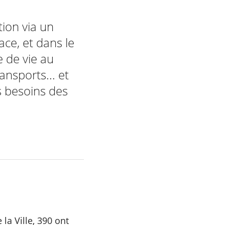
tion via un
face, et dans le
e de vie au
nsports... et
es besoins des
e la Ville, 390 ont