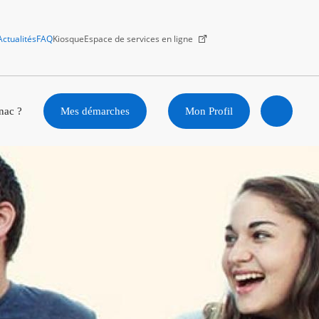
Actualités
FAQ
Kiosque
Espace de services en ligne
Facebook
X
Instagram
Youtube
Linkedin
nac ?
Mes démarches
Mon Profil
Ouvrir
la
recherc