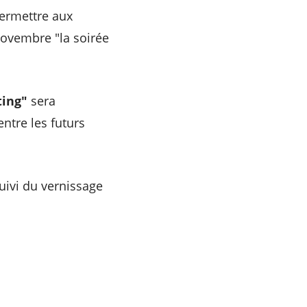
permettre aux
novembre "la soirée
ting"
sera
ntre les futurs
uivi du vernissage