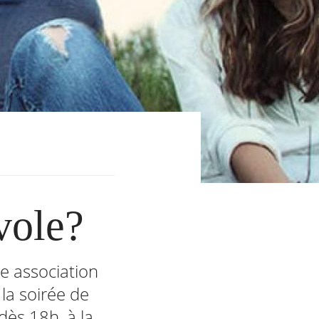
vole?
e association
la soirée de
ès 18h, à la