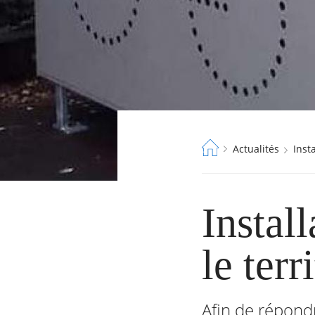
Fil
Actualités
Inst
d'Ariane
Instal
le ter
RECHERCHER ...
Afin de répondr