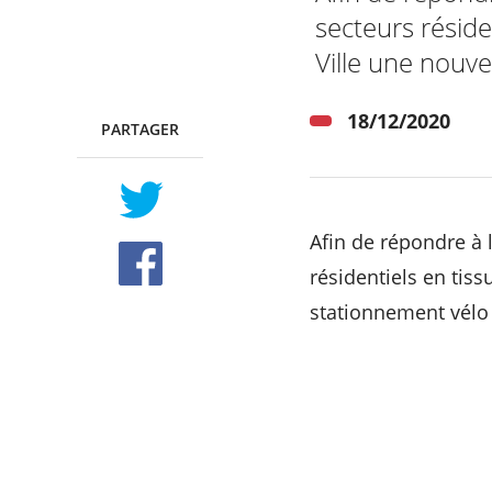
secteurs résid
Ville une nouve
18/12/2020
PARTAGER
TWITTER
FACEBOOK
Afin de répondre à l
résidentiels en tis
stationnement vélo :