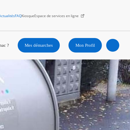
Actualités
FAQ
Kiosque
Espace de services en ligne
Facebook
X
Instagram
Youtube
Linkedin
nac ?
Mes démarches
Mon Profil
Ouvrir
la
recherc