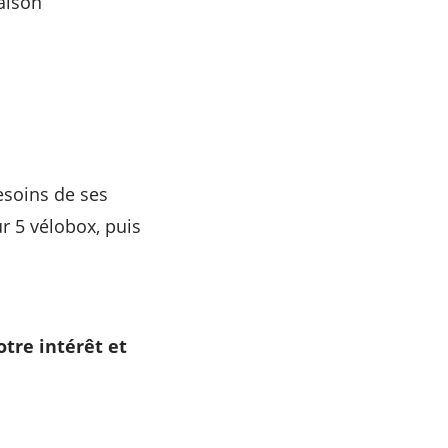
aison
esoins de ses
ur 5 vélobox, puis
otre intérêt et