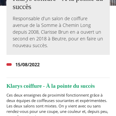
succès
Agenda
Actualités
Responsable d’un salon de coiffure
FAQ
avenue de la Somme à Chemin Long
Kiosque
depuis 2008, Clarisse Brun en a ouvert un
Espace de services en ligne
second en 2018 à Beutre, pour en faire un
Facebook
X
nouveau succès.
Instagram
Youtube
Linkedin
Les
dernièr
alertes
Eco
15/08/2022
Watt
Klarys coiffure - À la pointe du succès
Ces deux enseignes de proximité fonctionnent grâce à
RECHERCHER ...
deux équipes de coiffeuses souriantes et expérimentées.
Les deux salons sont mixtes. On y vient avec ou sans
rendez-vous pour une coupe, une couleur et, depuis peu,