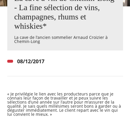
- La fine sélection de vins,
Agenda
champagnes, rhums et
Actualités
whiskies*
FAQ
Kiosque
Espace de services en ligne
La cave de l’ancien sommelier Arnaud Croizier à
Chemin-Long
Facebook
X
Instagram
Youtube
Linkedin
Les
dernièr
08/12/2017
alertes
Eco
Watt
« Je privilégie le lien avec les producteurs parce que je
connais leur façon de travailler et je peux suivre les
sélections d’une année sur l’autre pour m’assurer de la
qualité. Je sais quels millésimes seront bons à garder ou à
déguster immédiatement. Le client repart avec le vin qui
lui convient le mieux. »