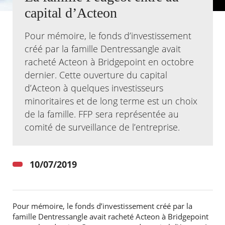
capital d’Acteon
Agenda
Actualités
Pour mémoire, le fonds d’investissement
FAQ
créé par la famille Dentressangle avait
Kiosque
racheté Acteon à Bridgepoint en octobre
Espace de services en ligne
dernier. Cette ouverture du capital
Facebook
X
d’Acteon à quelques investisseurs
Instagram
Youtube
Linkedin
Les
dernièr
minoritaires et de long terme est un choix
alertes
de la famille. FFP sera représentée au
Eco
Watt
comité de surveillance de l’entreprise.
10/07/2019
RECHERCHER ...
Pour mémoire, le fonds d’investissement créé par la
famille Dentressangle avait racheté Acteon à Bridgepoint