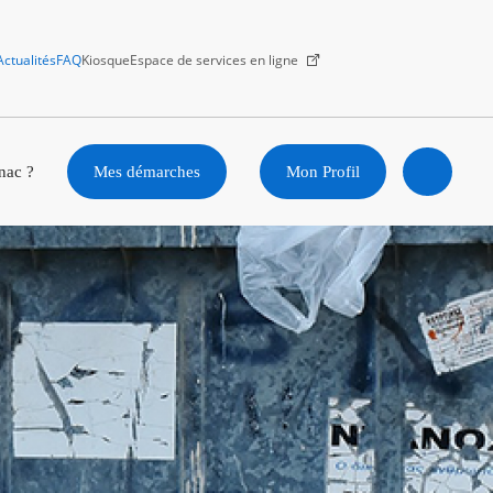
Actualités
FAQ
Kiosque
Espace de services en ligne
Facebook
X
Instagram
Youtube
Linkedin
nac ?
Mes démarches
Mon Profil
Ouvrir
la
recherc