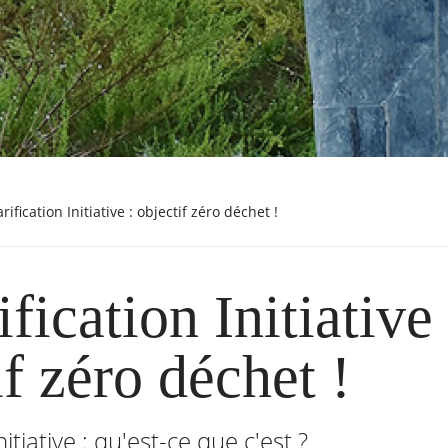
Tarification Initiative : objectif zéro déchet !
fication Initiative 
if zéro déchet !
nitiative : qu'est-ce que c'est ?