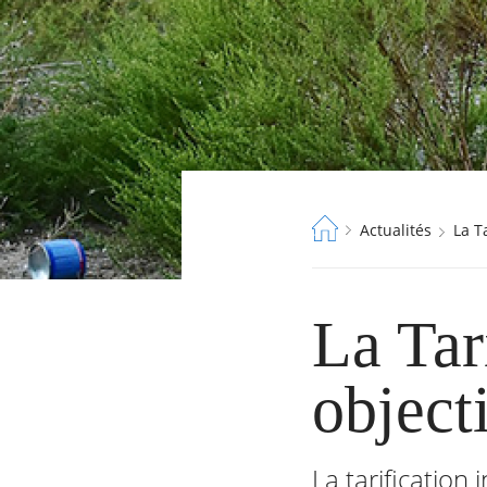
Fil
Actualités
La 
d'Ariane
La Tari
object
La tarification i