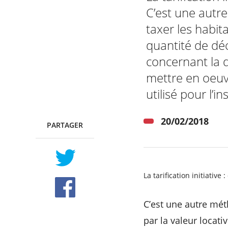
C’est une autre
taxer les habit
quantité de déc
RECHERCHER ...
concernant la 
mettre en oeuv
utilisé pour l’in
20/02/2018
PARTAGER
TWITTER
FACEBOOK
La tarification initiative 
C’est une autre méth
par la valeur locat