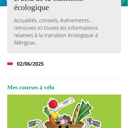
écologique
Agenda
Actualités
Actualités, conseils, événements…
FAQ
retrouvez ici toutes les informations
Kiosque
relatives à la transition écologique à
Espace de services en ligne
Mérignac.
Facebook
X
Instagram
Youtube
Linkedin
Les
dernièr
alertes
02/06/2025
Eco
Watt
Mes courses à vélo