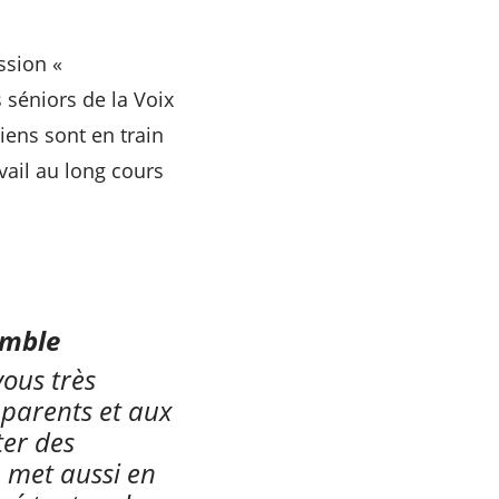
ssion «
 séniors de la Voix
iens sont en train
vail au long cours
emble
vous très
 parents et aux
ter des
e met aussi en