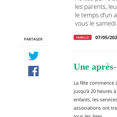
les parents, l
le temps d’un a
RECHERCHER ...
vous le samedi
07/05/20
FAMILLE
PARTAGER
TWITTER
FACEBOOK
Une après-
La fête commence à 
jusqu’à 20 heures à
enfants, les services
associations ont tra
tous les âges.