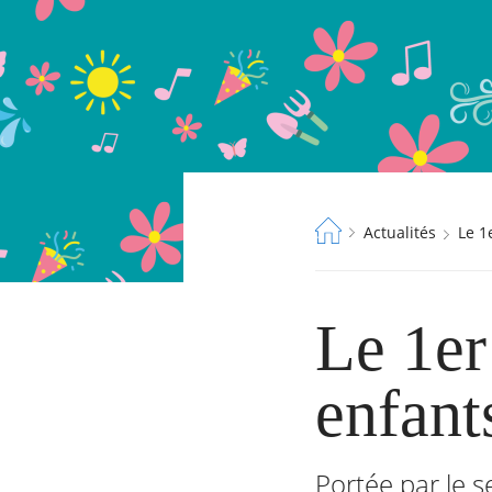
Fil
Actualités
Le 
d'Ariane
Le 1er 
enfants
Portée par le s