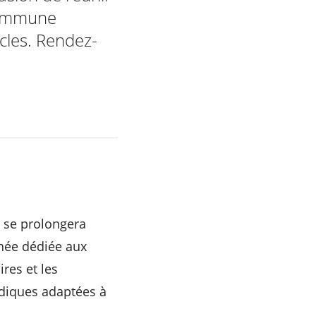
 commune
acles. Rendez-
e se prolongera
rnée dédiée aux
ires et les
ludiques adaptées à