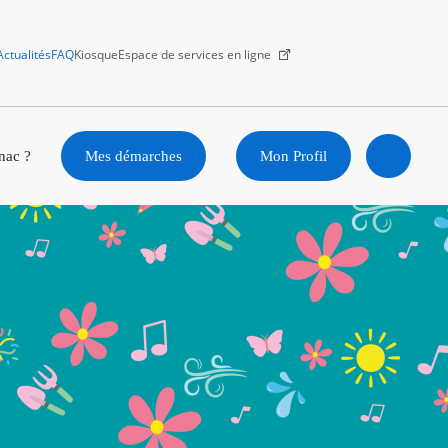
Actualités
FAQ
Kiosque
Espace de services en ligne
Facebook
X
Instagram
Youtube
Linkedin
nac ?
Mes démarches
Mon Profil
Ouvrir
la
recherc