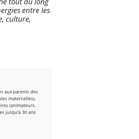
né tout au long
nergies entre les
e, culture,
ien aux parents des
ntes maternelles),
ires (animateurs,
es jusqu'à 30 ans