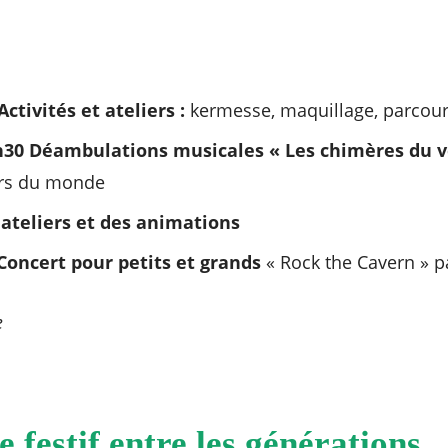
ctivités et ateliers :
kermesse, maquillage, parcour
7h30 Déambulations musicales « Les chimères du 
rs du monde
 ateliers et des animations
 Concert pour petits et grands
« Rock the Cavern » p
e
 festif entre les générations