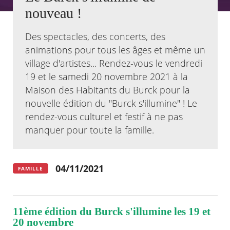
nouveau !
Agenda
Actualités
Des spectacles, des concerts, des
FAQ
animations pour tous les âges et même un
Kiosque
village d'artistes... Rendez-vous le vendredi
Espace de services en ligne
19 et le samedi 20 novembre 2021 à la
Facebook
X
Maison des Habitants du Burck pour la
Instagram
Youtube
Linkedin
Les
dernièr
nouvelle édition du "Burck s'illumine" ! Le
alertes
rendez-vous culturel et festif à ne pas
Eco
Watt
manquer pour toute la famille.
04/11/2021
FAMILLE
11ème édition du Burck s'illumine les 19 et
20 novembre