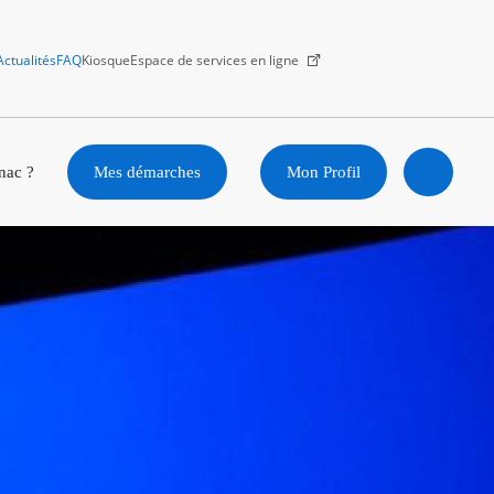
Actualités
FAQ
Kiosque
Espace de services en ligne
Facebook
X
Instagram
Youtube
Linkedin
nac ?
Mes démarches
Mon Profil
Ouvrir
la
recherc