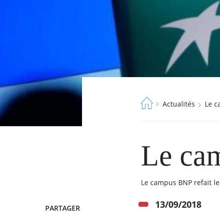
Fil
Actualités
Le 
d'Ariane
RECHERCHER ...
Le cam
Le campus BNP refait le
13/09/2018
PARTAGER
TWITTER
FACEBOOK