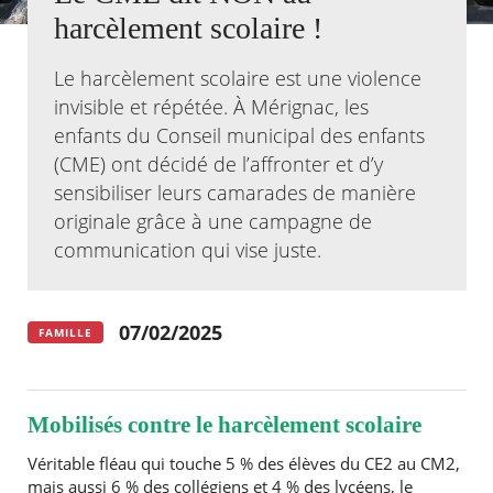
harcèlement scolaire !
Agenda
Actualités
Le harcèlement scolaire est une violence
FAQ
invisible et répétée. À Mérignac, les
Kiosque
enfants du Conseil municipal des enfants
Espace de services en ligne
(CME) ont décidé de l’affronter et d’y
Facebook
X
sensibiliser leurs camarades de manière
Instagram
Youtube
Linkedin
Les
dernièr
originale grâce à une campagne de
alertes
communication qui vise juste.
Eco
Watt
07/02/2025
FAMILLE
Mobilisés contre le harcèlement scolaire
Véritable fléau qui touche 5 % des élèves du CE2 au CM2,
mais aussi 6 % des collégiens et 4 % des lycéens, le