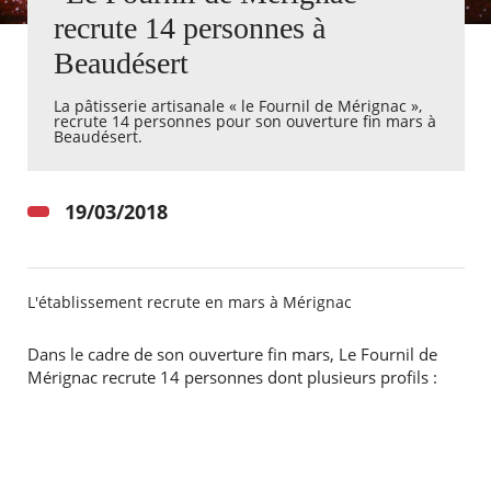
recrute 14 personnes à
Agenda
Beaudésert
Actualités
FAQ
La pâtisserie artisanale « le Fournil de Mérignac »,
Kiosque
recrute 14 personnes pour son ouverture fin mars à
Espace de services en ligne
Beaudésert.
Facebook
X
Instagram
Youtube
Linkedin
Les
19/03/2018
dernièr
alertes
Eco
Watt
L'établissement recrute en mars à Mérignac
Dans le cadre de son ouverture fin mars, Le Fournil de
Mérignac recrute 14 personnes dont plusieurs profils :