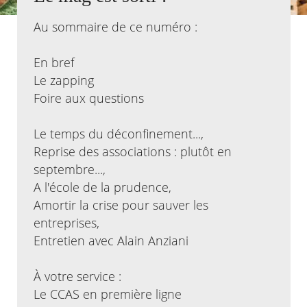
Au sommaire de ce numéro :
Agenda
Actualités
FAQ
En bref
Kiosque
Le zapping
Espace de services en ligne
Foire aux questions
Facebook
X
Instagram
Youtube
Linkedin
Les
dernièr
Le temps du déconfinement...,
alertes
Reprise des associations : plutôt en
Eco
septembre...,
Watt
A l'école de la prudence,
Amortir la crise pour sauver les
entreprises,
Entretien avec Alain Anziani
À votre service :
Le CCAS en première ligne