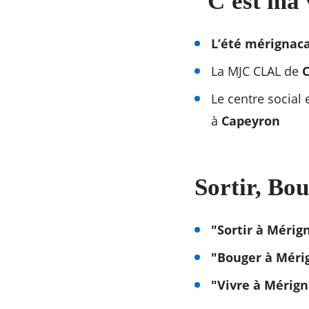
"C'est ma v
L’été mérignaca
La MJC CLAL de
C
Le centre social e
à
Capeyron
Sortir, Bou
"Sortir à Mérig
"Bouger à Méri
"Vivre à Mérign