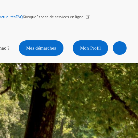
Actualités
FAQ
Kiosque
Espace de services en ligne
Facebook
X
Instagram
Youtube
Linkedin
nac ?
Mes démarches
Mon Profil
Ouvrir
la
recherc