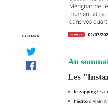
Mérignac de l'
moment et retr
dans vos quarti
RECHERCHER ...
01/07/20
FAMILLE
PARTAGER
TWITTER
FACEBOOK
Au sommai
Les "Insta
le zapping
les in
l'édito
d'Alain A