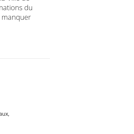
rmations du
as manquer
aux,