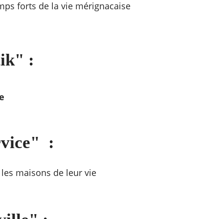
mps forts de la vie mérignacaise
ik"
:
e
rvice" :
:
les maisons de leur vie