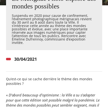
mondes possibles
Agenda
Suspendu en 2020 pour cause de confinement,
Actualités
l’événement photographique mérignacais revient
FAQ
du 30 avril au 8 août dans toute la Ville. Il
Kiosque
s’intéresse cette année au thème des mondes
possibles et évolue, avec une place importante
Espace de services en ligne
réservée aux images numériques pour capter
l’attention de tous les publics. Rencontre avec
Émeline Dufrennoy, commissaire d’exposition
Facebook
X
Instagram
Youtube
Linkedin
Les
invitée.
dernièr
alertes
Eco
30/04/2021
Watt
Qu’est-ce qui se cache derrière le thème des mondes
possibles ?
«
D’abord beaucoup d’optimisme : la Ville a su s’adapter
pour que cette édition soit possible malgré la pandémie. Le
thème des mondes possibles peut sembler exigeant, mais il