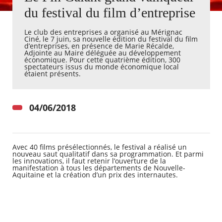
du festival du film d’entreprise
Agenda
Le club des entreprises a organisé au Mérignac
Actualités
Ciné, le 7 juin, sa nouvelle édition du festival du film
FAQ
d’entreprises, en présence de Marie Récalde,
Kiosque
Adjointe au Maire déléguée au développement
économique. Pour cette quatrième édition, 300
Espace de services en ligne
spectateurs issus du monde économique local
étaient présents.
Facebook
X
Instagram
Youtube
Linkedin
Les
dernièr
alertes
04/06/2018
Eco
Watt
Avec 40 films présélectionnés, le festival a réalisé un
nouveau saut qualitatif dans sa programmation. Et parmi
les innovations, il faut retenir l’ouverture de la
manifestation à tous les départements de Nouvelle-
Aquitaine et la création d’un prix des internautes.
RECHERCHER ...