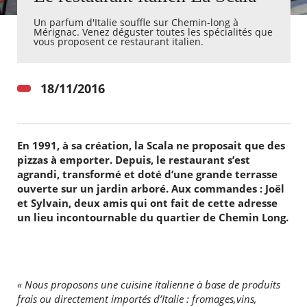
Un parfum d'Italie souffle sur Chemin-long à
Mérignac. Venez déguster toutes les spécialités que
Agenda
vous proposent ce restaurant italien.
Actualités
FAQ
Kiosque
Espace de services en ligne
18/11/2016
Facebook
X
Instagram
Youtube
Linkedin
Les
dernièr
alertes
En 1991, à sa création, la Scala ne proposait que des
Eco
pizzas à emporter. Depuis, le restaurant s’est
Watt
agrandi, transformé et doté d’une grande terrasse
ouverte sur un jardin arboré. Aux commandes : Joël
et Sylvain, deux amis qui ont fait de cette
adresse
un lieu incontournable du quartier de Chemin Long.
« Nous proposons une cuisine italienne à base de produits
frais ou directement importés d’Italie : fromages,vins,