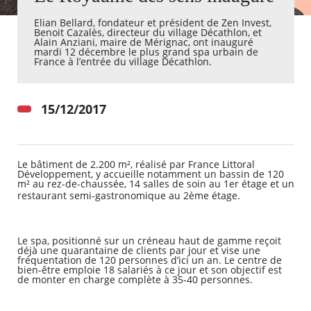
Elian Bellard, fondateur et président de Zen Invest,
Benoit Cazalès, directeur du village Décathlon, et
Agenda
Alain Anziani, maire de Mérignac, ont inauguré
Actualités
mardi 12 décembre le plus grand spa urbain de
FAQ
France à l’entrée du village Décathlon.
Kiosque
Espace de services en ligne
15/12/2017
Facebook
X
Instagram
Youtube
Linkedin
Les
dernièr
alertes
Eco
Le bâtiment de 2.200 m², réalisé par France Littoral
Watt
Développement, y accueille notamment un bassin de 120
m² au rez-de-chaussée, 14 salles de soin au 1er étage et un
restaurant semi-gastronomique au 2ème étage.
RECHERCHER ...
Le spa, positionné sur un créneau haut de gamme reçoit
déjà une quarantaine de clients par jour et vise une
fréquentation de 120 personnes d’ici un an. Le centre de
bien-être emploie 18 salariés à ce jour et son objectif est
de monter en charge complète à 35-40 personnes.