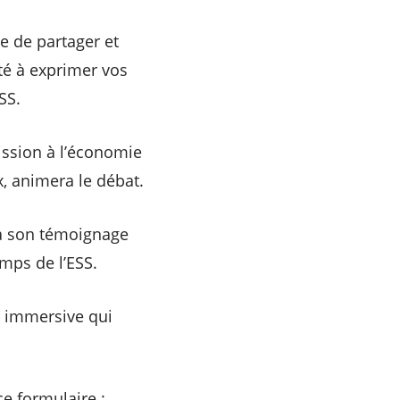
e de partager et
té à exprimer vos
ESS.
ission à l’économie
x, animera le débat.
ra son témoignage
amps de l’ESS.
e immersive qui
ce formulaire :