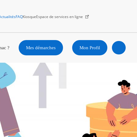
Actualités
FAQ
Kiosque
Espace de services en ligne
Facebook
X
Instagram
Youtube
Linkedin
nac ?
Mes démarches
Mon Profil
Ouvrir
la
recherc