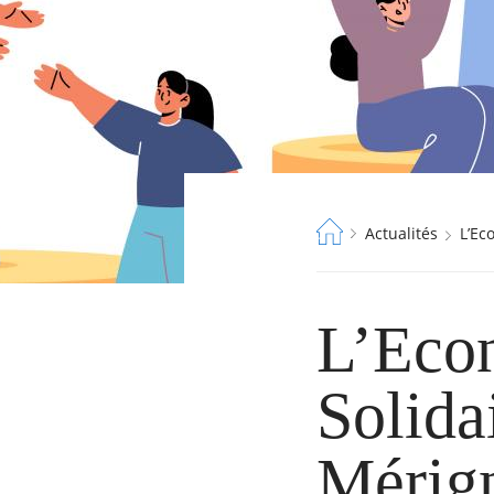
Fil
Actualités
L’E
d'Ariane
L’Econ
Solida
Mérig