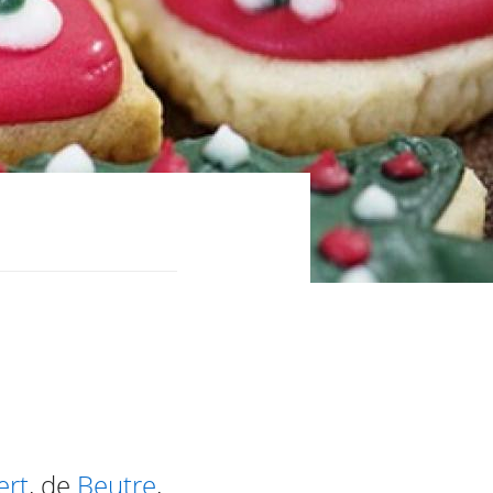
ert
, de
Beutre
,