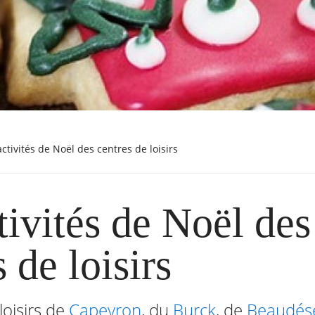
 activités de Noël des centres de loisirs
tivités de Noël des
 de loisirs
loisirs de
Capeyron
, du
Burck
, de
Beaudés