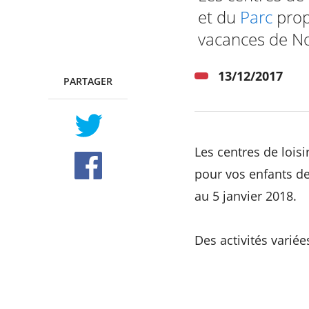
et du
Parc
prop
vacances de No
RECHERCHER ...
13/12/2017
PARTAGER
TWITTER
FACEBOOK
Les centres de loisi
pour vos enfants d
au 5 janvier 2018.
Des activités varié