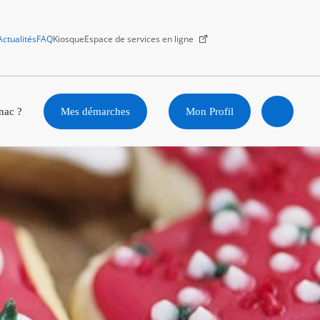
Actualités
FAQ
Kiosque
Espace de services en ligne
Facebook
X
Instagram
Youtube
Linkedin
nac ?
Mes démarches
Mon Profil
Ouvrir
la
recherc