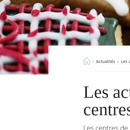
Fil
Actualités
Les
d'Ariane
Les ac
centres
Les centres de 