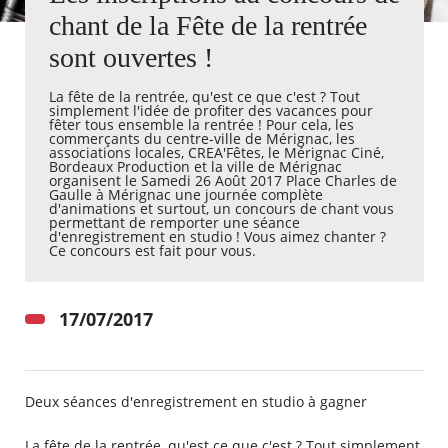
chant de la Fête de la rentrée
Agenda
sont ouvertes !
Actualités
FAQ
La fête de la rentrée, qu'est ce que c'est ? Tout
Kiosque
simplement l'idée de profiter des vacances pour
Espace de services en ligne
fêter tous ensemble la rentrée ! Pour cela, les
commerçants du centre-ville de Mérignac, les
associations locales, CREA'Fêtes, le Mérignac Ciné,
Bordeaux Production et la ville de Mérignac
Facebook
X
Instagram
Youtube
Linkedin
Les
organisent le Samedi 26 Août 2017 Place Charles de
dernièr
Gaulle à Mérignac une journée complète
d'animations et surtout, un concours de chant vous
alertes
permettant de remporter une séance
Eco
d'enregistrement en studio ! Vous aimez chanter ?
Watt
Ce concours est fait pour vous. ​
17/07/2017
Deux séances d'enregistrement en studio à gagner
La fête de la rentrée, qu'est ce que c'est ? Tout simplement