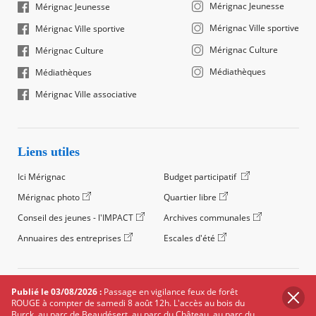
Mérignac Jeunesse
Mérignac Jeunesse
Mérignac Ville sportive
Mérignac Ville sportive
Mérignac Culture
Mérignac Culture
Médiathèques
Médiathèques
Mérignac Ville associative
Liens utiles
Ici Mérignac
Budget participatif
Mérignac photo
Quartier libre
Conseil des jeunes - l'IMPACT
Archives communales
Annuaires des entreprises
Escales d'été
©2024 Ville de Mérignac, Tous droits réservés
Publié le 03/08/2026 :
Passage en vigilance feux de forêt
ROUGE à compter de samedi 8 août 12h. L'accès au bois du
Footer
Mentions légales
Salle de presse
Recrutement
Burck, au parc de Beaudésert, au parc du Château, au parc du