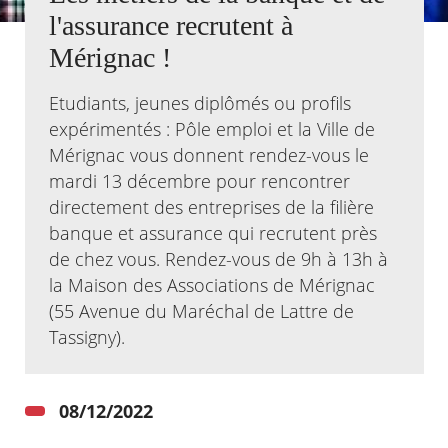
l'assurance recrutent à
Agenda
Mérignac !
Actualités
FAQ
Etudiants, jeunes diplômés ou profils
Kiosque
Espace de services en ligne
expérimentés : Pôle emploi et la Ville de
Mérignac vous donnent rendez-vous le
Facebook
X
Instagram
Youtube
Linkedin
Les
mardi 13 décembre pour rencontrer
dernièr
directement des entreprises de la filière
alertes
Eco
banque et assurance qui recrutent près
Watt
de chez vous. Rendez-vous de 9h à 13h à
la Maison des Associations de Mérignac
(55 Avenue du Maréchal de Lattre de
Tassigny).
08/12/2022