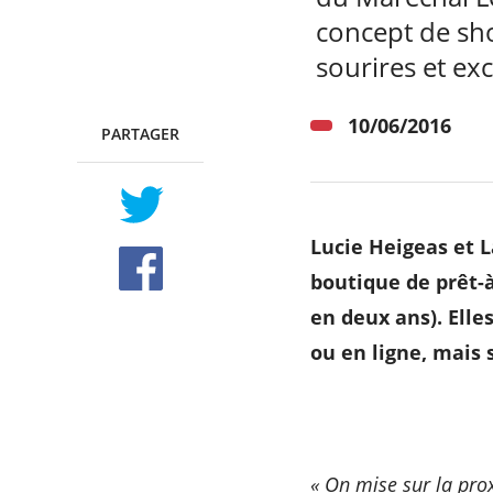
concept de sho
sourires et exc
RECHERCHER ...
10/06/2016
PARTAGER
TWITTER
FACEBOOK
Lucie Heigeas et L
boutique de prêt-
en deux ans). Elle
ou en ligne, mais 
« On mise sur la prox