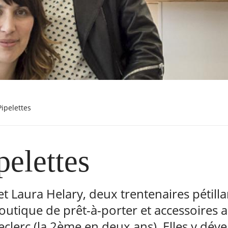
 Pipelettes
pelettes
et Laura Helary, deux trentenaires pétill
boutique de prêt-à-porter et accessoires
clerc (la 2ème en deux ans). Elles y dév