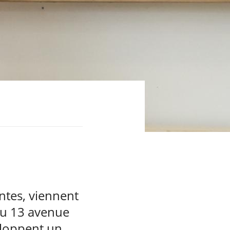
antes, viennent
 au 13 avenue
eloppent un