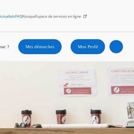
Actualités
FAQ
Kiosque
Espace de services en ligne
Facebook
X
Instagram
Youtube
Linkedin
nac ?
Mes démarches
Mon Profil
Ouvrir
la
recherc