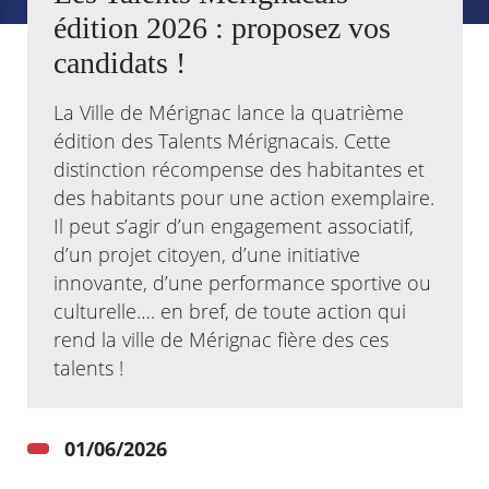
édition 2026 : proposez vos
Agenda
candidats !
Actualités
FAQ
La Ville de Mérignac lance la quatrième
Kiosque
Espace de services en ligne
édition des Talents Mérignacais. Cette
distinction récompense des habitantes et
Facebook
X
Instagram
Youtube
Linkedin
Les
des habitants pour une action exemplaire.
dernièr
Il peut s’agir d’un engagement associatif,
alertes
Eco
d’un projet citoyen, d’une initiative
Watt
innovante, d’une performance sportive ou
culturelle…. en bref, de toute action qui
rend la ville de Mérignac fière des ces
talents !
01/06/2026