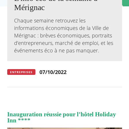
Mérignac
Agenda
Actualités
Chaque semaine retrouvez les
FAQ
informations économiques de la Ville de
Kiosque
Mérignac : brèves économiques, portraits
Espace de services en ligne
d'entrepreneurs, marché de emploi, et les
Facebook
X
événements éco à ne pas manquer.
Instagram
Youtube
Linkedin
Les
dernièr
alertes
Eco
07/10/2022
Watt
ENTREPRISES
Inauguration réussie pour l’hôtel Holiday
Inn ****