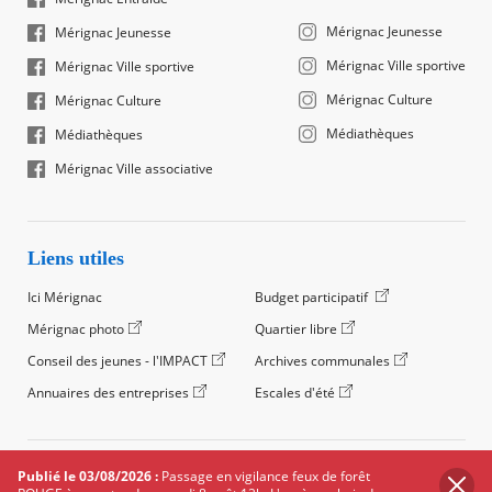
Mérignac Jeunesse
Mérignac Jeunesse
Mérignac Ville sportive
Mérignac Ville sportive
Mérignac Culture
Mérignac Culture
Médiathèques
Médiathèques
Mérignac Ville associative
Liens utiles
Ici Mérignac
Budget participatif
Mérignac photo
Quartier libre
Conseil des jeunes - l'IMPACT
Archives communales
Annuaires des entreprises
Escales d'été
©2024 Ville de Mérignac, Tous droits réservés
Publié le 03/08/2026 :
Passage en vigilance feux de forêt