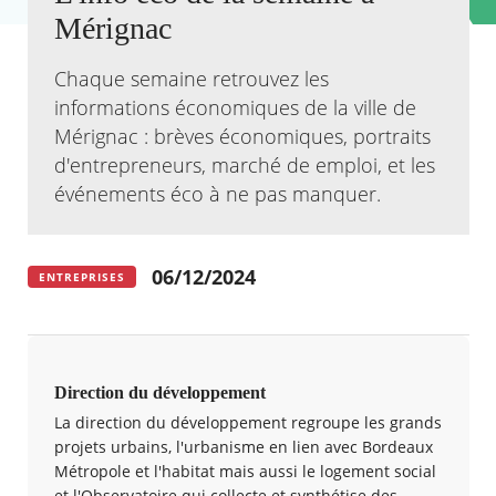
Mérignac
Agenda
Actualités
Chaque semaine retrouvez les
FAQ
informations économiques de la ville de
Kiosque
Mérignac : brèves économiques, portraits
Espace de services en ligne
d'entrepreneurs, marché de emploi, et les
Facebook
X
événements éco à ne pas manquer.
Instagram
Youtube
Linkedin
Les
dernièr
alertes
Eco
06/12/2024
Watt
ENTREPRISES
RECHERCHER ...
Direction du développement
La direction du développement regroupe les grands
projets urbains, l'urbanisme en lien avec Bordeaux
Métropole et l'habitat mais aussi le logement social
et l'Observatoire qui collecte et synthétise des