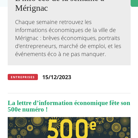
Mérignac
Agenda
Actualités
Chaque semaine retrouvez les
FAQ
informations économiques de la ville de
Kiosque
Mérignac : brèves économiques, portraits
Espace de services en ligne
d'entrepreneurs, marché de emploi, et les
Facebook
X
événements éco à ne pas manquer.
Instagram
Youtube
Linkedin
Les
dernièr
alertes
Eco
15/12/2023
Watt
ENTREPRISES
La lettre d’information économique fête son
500e numéro !