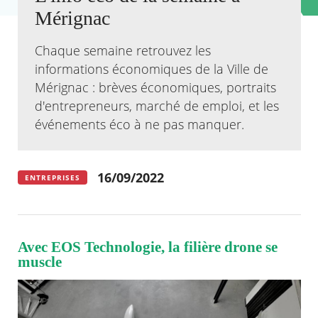
Mérignac
Agenda
Actualités
Chaque semaine retrouvez les
FAQ
informations économiques de la Ville de
Kiosque
Mérignac : brèves économiques, portraits
Espace de services en ligne
d'entrepreneurs, marché de emploi, et les
Facebook
X
événements éco à ne pas manquer.
Instagram
Youtube
Linkedin
Les
dernièr
alertes
Eco
16/09/2022
Watt
ENTREPRISES
Avec EOS Technologie, la filière drone se
muscle