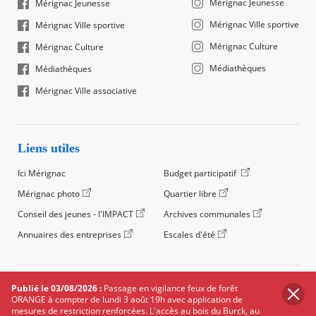
Mérignac Jeunesse
Mérignac Jeunesse
Mérignac Ville sportive
Mérignac Ville sportive
Mérignac Culture
Mérignac Culture
Médiathèques
Médiathèques
Mérignac Ville associative
Liens utiles
Ici Mérignac
Budget participatif
Mérignac photo
Quartier libre
Conseil des jeunes - l'IMPACT
Archives communales
Annuaires des entreprises
Escales d'été
©2024 Ville de Mérignac, Tous droits réservés
Publié le 03/08/2026 :
Passage en vigilance feux de forêt
ORANGE à compter de lundi 3 août 19h avec application de
Footer
Mentions légales
Salle de presse
Recrutement
mesures de restriction renforcées. L'accès au bois du Burck, au