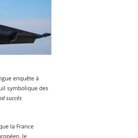
longue enquête à
euil symbolique des
nd succès
.
sque la France
ropéen, le