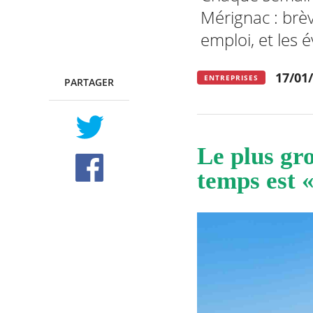
Mérignac : brè
emploi, et les
RECHERCHER ...
17/01
ENTREPRISES
PARTAGER
TWITTER
FACEBOOK
Le plus gro
temps est 