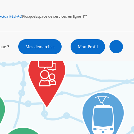
Actualités
FAQ
Kiosque
Espace de services en ligne
Facebook
X
Instagram
Youtube
Linkedin
nac ?
Mes démarches
Mon Profil
Ouvrir
la
recherc