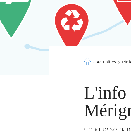
Fil
Actualités
L'i
d'Ariane
L'info
Mérig
Chaque semaine