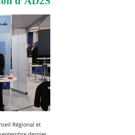
tion d’AD2S
seil Régional et
 septembre dernier