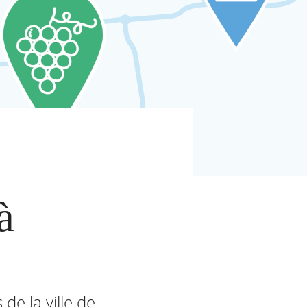
à
e la ville de