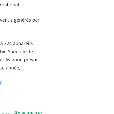
rnational.
revenus générés par
 à 324 appareils
bie Saoudite, le
t Aviation prévoit
tte année,