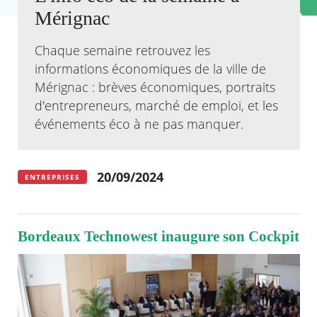
Mérignac
Agenda
Actualités
Chaque semaine retrouvez les
FAQ
informations économiques de la ville de
Kiosque
Mérignac : brèves économiques, portraits
Espace de services en ligne
d'entrepreneurs, marché de emploi, et les
Facebook
X
événements éco à ne pas manquer.
Instagram
Youtube
Linkedin
Les
dernièr
alertes
Eco
20/09/2024
Watt
ENTREPRISES
Bordeaux Technowest inaugure son Cockpit