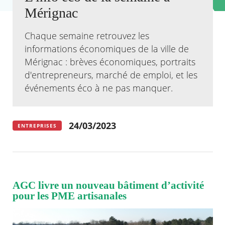
Mérignac
Agenda
Actualités
Chaque semaine retrouvez les
FAQ
informations économiques de la ville de
Kiosque
Mérignac : brèves économiques, portraits
Espace de services en ligne
d'entrepreneurs, marché de emploi, et les
Facebook
X
événements éco à ne pas manquer.
Instagram
Youtube
Linkedin
Les
dernièr
alertes
Eco
24/03/2023
Watt
ENTREPRISES
AGC livre un nouveau bâtiment d’activité
pour les PME artisanales