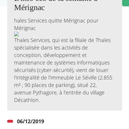
Mérignac
Agenda
Actualités
hales Services quitte Mérignac pour
FAQ
Mérignac
Kiosque
Espace de services en ligne
Thales Services, qui est la filiale de Thales
spécialisée dans les activités de
Facebook
X
Instagram
Youtube
Linkedin
Les
conception, développement et
dernièr
alertes
maintenance de systèmes informatiques
Eco
sécurisés (cyber-sécurité), vient de louer
Watt
l’intégralité de l’immeuble Le Séville (2.855
m² ; 90 places de parking), situé 22,
avenue Pythagore, à l’entrée du village
Décathlon.
06/12/2019