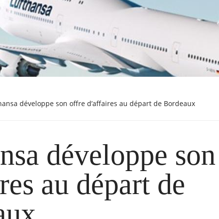
thansa développe son offre d’affaires au départ de Bordeaux
nsa développe son 
ires au départ de
aux