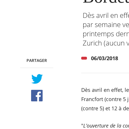
Dès avril en ef
par semaine ve
printemps dern
Zurich
(aucun v
06/03/2018
PARTAGER
TWITTER
FACEBOOK
Dès avril en effet,
Francfort
(contre 5 
(contre 5) et 12 à d
"
L’ouverture de la c