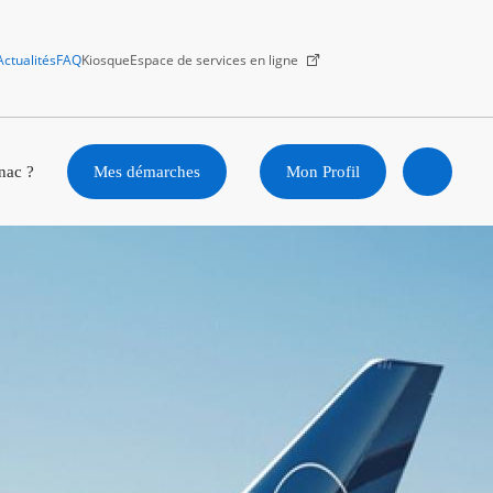
Actualités
FAQ
Kiosque
Espace de services en ligne
Facebook
X
Instagram
Youtube
Linkedin
nac ?
Mes démarches
Mon Profil
Ouvrir
la
recherc