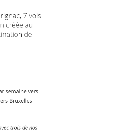
érignac
,
7 vols
on créée au
tination de
par semaine vers
vers Bruxelles
vec trois de nos