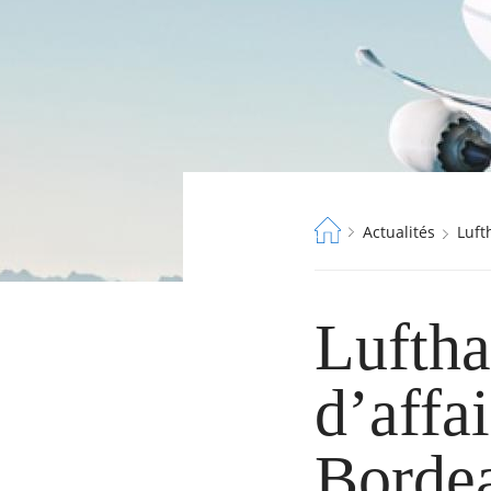
Fil
Actualités
Luf
d'Ariane
Luftha
d’affa
RECHERCHER ...
Borde