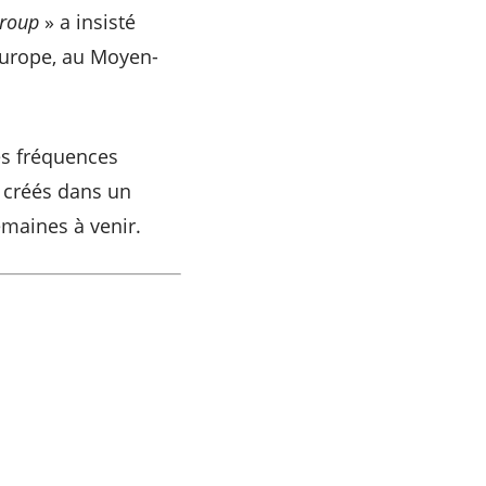
Group
» a insisté
Europe, au Moyen-
es fréquences
 créés dans un
maines à venir.