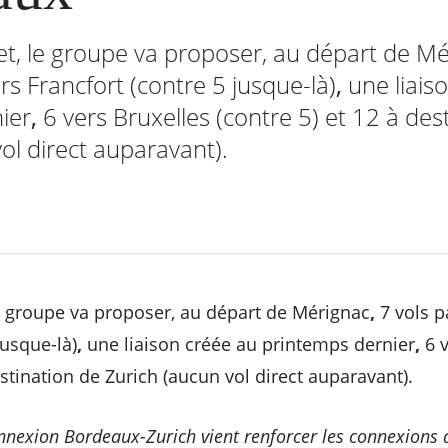
fet, le groupe va proposer, au départ de M
rs Francfort
(contre 5 jusque-là)
,
une liais
ier
,
6 vers Bruxelles
(contre 5) et 12 à des
ol direct auparavant).
 le groupe va proposer, au départ de Mérignac
,
7 vols 
jusque-là)
,
une liaison créée au printemps dernier
,
6 
estination de Zurich
(aucun vol direct auparavant).
onnexion Bordeaux-Zurich vient renforcer les connexions a