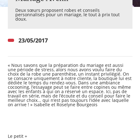
Deux sœurs proposent robes et conseils
personnalisés pour un mariage, le tout à prix tout
Agenda
doux.
Actualités
FAQ
Kiosque
Espace de services en ligne
23/05/2017
Facebook
X
Instagram
Youtube
Linkedin
Les
dernièr
« Nous savons que la préparation du mariage est aussi
alertes
une période de stress, alors nous avons voulu faire du
Eco
choix de la robe une parenthèse, un instant privilégié. On
Watt
se consacre uniquement à notre cliente, la boutique lui est
dédiée le temps du rendez-vous. Dans une ambiance
cocooning, l’essayage peut se faire entre copines ou même
avec les enfants à qui on a réservé un espace. Ici, pas de
travail en série, mais de l’écoute et du conseil pour faire le
meilleur choix... qui n’est pas toujours l’idée avec laquelle
on arrive ! » Isabelle et Roselyne Bourgeois
RECHERCHER ...
Le petit +