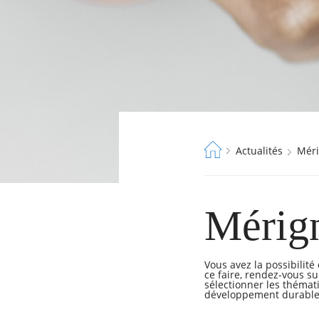
Fil
Actualités
Mé
d'Ariane
Mérign
RECHERCHER ...
Vous avez la possibilit
ce faire, rendez-vous s
sélectionner les thémat
développement durable,