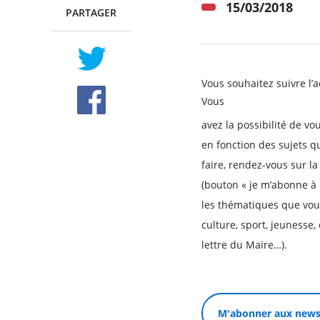
15/03/2018
PARTAGER
TWITTER
FACEBOOK
Vous souhaitez suivre l’ac
Vous
avez la possibilité de v
en fonction des sujets q
faire, rendez-vous sur l
(bouton « je m’abonne à 
les thématiques que vous
culture, sport, jeunesse
lettre du Maire…).
M'abonner aux news