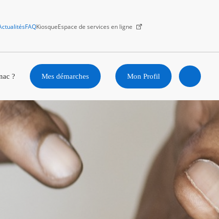
Actualités
FAQ
Kiosque
Espace de services en ligne
Facebook
X
Instagram
Youtube
Linkedin
nac ?
Mes démarches
Mon Profil
Ouvrir
la
recherc