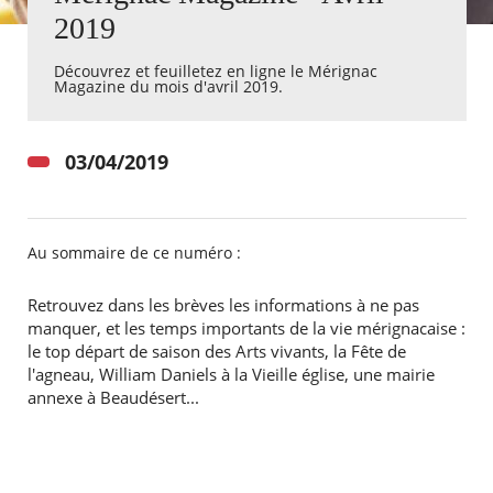
2019
Agenda
Découvrez et feuilletez en ligne le Mérignac
Actualités
Magazine du mois d'avril 2019.
FAQ
Kiosque
Espace de services en ligne
03/04/2019
Facebook
X
Instagram
Youtube
Linkedin
Les
dernièr
alertes
Au sommaire de ce numéro :
Eco
Watt
Retrouvez dans les brèves les informations à ne pas
manquer, et les temps importants de la vie mérignacaise :
le top départ de saison des Arts vivants, la Fête de
l'agneau, William Daniels à la Vieille église, une mairie
annexe à Beaudésert...