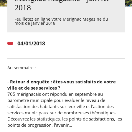
2018
Agenda
Feuilletez en ligne votre Mérignac Magazine du
Actualités
mois de janvier 2018
FAQ
Kiosque
Espace de services en ligne
04/01/2018
Facebook
X
Instagram
Youtube
Linkedin
Les
dernièr
alertes
Au sommaire :
Eco
Watt
-
Retour d'enquête : êtes-vous satisfaits de votre
ville et de ses services ?
705 mérignacais ont répondu en septembre au
baromètre municipale pour évaluer le niveau de
satisfaction des habitants sur leur ville et l'action des
services municipaux sur de nombreuses thématiques.
RECHERCHER ...
Découvrez les statistiques, les points de satisfactions, les
points de progression, l'avenir...