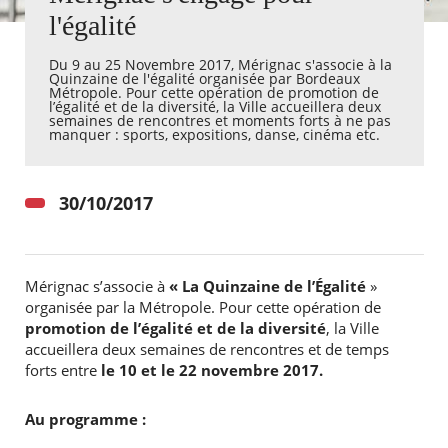
l'égalité
Agenda
Du 9 au 25 Novembre 2017, Mérignac s'associe à la
Actualités
Quinzaine de l'égalité organisée par Bordeaux
FAQ
Métropole. Pour cette opération de promotion de
Kiosque
l’égalité et de la diversité, la Ville accueillera deux
semaines de rencontres et moments forts à ne pas
Espace de services en ligne
manquer : sports, expositions, danse, cinéma etc.
Facebook
X
Instagram
Youtube
Linkedin
Les
dernièr
30/10/2017
alertes
Eco
Watt
Mérignac s’associe à
« La Quinzaine de l’Égalité
»
organisée par la Métropole. Pour cette opération de
promotion de l’égalité et de la diversité
, la Ville
accueillera deux semaines de rencontres et de temps
forts entre
le
10 et le 22 novembre 2017.
Au programme :