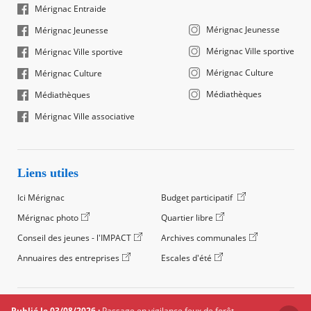
Mérignac Entraide
Mérignac Jeunesse
Mérignac Jeunesse
Mérignac Ville sportive
Mérignac Ville sportive
Mérignac Culture
Mérignac Culture
Médiathèques
Médiathèques
Mérignac Ville associative
Liens utiles
Ici Mérignac
Budget participatif
Mérignac photo
Quartier libre
Conseil des jeunes - l'IMPACT
Archives communales
Annuaires des entreprises
Escales d'été
©2024 Ville de Mérignac, Tous droits réservés
Publié le 03/08/2026 :
Passage en vigilance feux de forêt