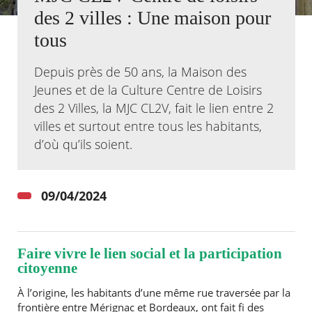
des 2 villes : Une maison pour
Agenda
tous
Actualités
FAQ
Depuis près de 50 ans, la Maison des
Kiosque
Espace de services en ligne
Jeunes et de la Culture Centre de Loisirs
des 2 Villes, la MJC CL2V, fait le lien entre 2
Facebook
X
Instagram
Youtube
Linkedin
Les
villes et surtout entre tous les habitants,
dernièr
d’où qu’ils soient.
alertes
Eco
Watt
09/04/2024
Faire vivre le lien social et la participation
citoyenne
À l’origine, les habitants d’une même rue traversée par la
frontière entre Mérignac et Bordeaux, ont fait fi des