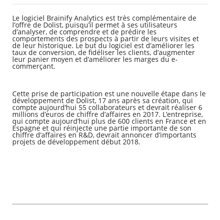
Le logiciel Brainify Analytics est très complémentaire de
Agenda
l’offre de Dolist, puisqu’il permet à ses utilisateurs
d’analyser, de comprendre et de prédire les
Actualités
comportements des prospects à partir de leurs visites et
FAQ
de leur historique. Le but du logiciel est d’améliorer les
Kiosque
taux de conversion, de fidéliser les clients, d’augmenter
leur panier moyen et d’améliorer les marges du e-
Espace de services en ligne
commerçant.
Facebook
X
Instagram
Youtube
Linkedin
Les
Cette prise de participation est une nouvelle étape dans le
dernièr
développement de Dolist, 17 ans après sa création, qui
alertes
compte aujourd’hui 55 collaborateurs et devrait réaliser 6
Eco
millions d’euros de chiffre d’affaires en 2017. L’entreprise,
qui compte aujourd’hui plus de 600 clients en France et en
Watt
Espagne et qui réinjecte une partie importante de son
chiffre d’affaires en R&D, devrait annoncer d’importants
projets de développement début 2018.
RECHERCHER ...