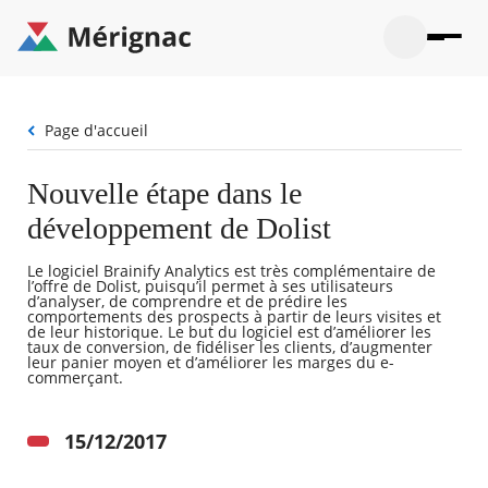
Aller
au
contenu
principal
Ouvrir
Ouvrir
Menu
Merignac
la
le
La mairie
principal
-
recherche
menu
page
Fil
Page d'accueil
Ouvrir
d'accueil
Mon quotidien
d'Ariane
le
sous-
Ouvrir
Nouvelle étape dans le
menu
Participation citoyenne
le
La
développement de Dolist
sous-
mairie
Ouvrir
menu
Que faire à Mérignac ?
le
Mon
Le logiciel Brainify Analytics est très complémentaire de
sous-
quotid
Ouvrir
l’offre de Dolist, puisqu’il permet à ses utilisateurs
menu
Mes démarches
d’analyser, de comprendre et de prédire les
le
Partic
comportements des prospects à partir de leurs visites et
sous-
de leur historique. Le but du logiciel est d’améliorer les
citoye
Ouvrir
menu
Mon Profil
taux de conversion, de fidéliser les clients, d’augmenter
le
leur panier moyen et d’améliorer les marges du e-
Que
sous-
commerçant.
faire
Ouvrir
menu
à
le
Mes
Mérig
sous-
démar
15/12/2017
?
menu
20°
Mon
Moyen
Profil