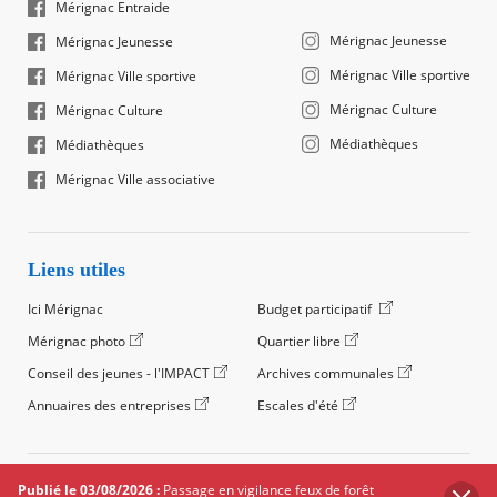
Mérignac Entraide
Mérignac Jeunesse
Mérignac Jeunesse
Mérignac Ville sportive
Mérignac Ville sportive
Mérignac Culture
Mérignac Culture
Médiathèques
Médiathèques
Mérignac Ville associative
Liens utiles
Ici Mérignac
Budget participatif
Mérignac photo
Quartier libre
Conseil des jeunes - l'IMPACT
Archives communales
Annuaires des entreprises
Escales d'été
©2024 Ville de Mérignac, Tous droits réservés
Publié le 03/08/2026 :
Passage en vigilance feux de forêt