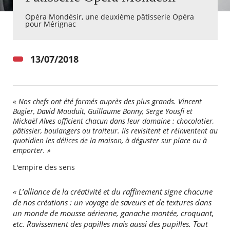
Opéra Mondésir, une deuxième pâtisserie Opéra
pour Mérignac
Agenda
Actualités
FAQ
Kiosque
13/07/2018
Espace de services en ligne
Facebook
X
Instagram
Youtube
Linkedin
Les
dernièr
« Nos chefs ont été formés auprès des plus grands. Vincent
alertes
Bugier, David Mauduit, Guillaume Bonny, Serge Yousfi et
Eco
Mickaël Alves officient chacun dans leur domaine : chocolatier,
Watt
pâtissier, boulangers ou traiteur. Ils revisitent et réinventent au
quotidien les délices de la maison, à déguster sur place ou à
emporter. »
L'empire des sens
« L’alliance de la créativité et du raffinement signe chacune
de nos créations : un voyage de saveurs et de textures dans
un monde de mousse aérienne, ganache montée, croquant,
etc. Ravissement des papilles mais aussi des pupilles. Tout
RECHERCHER ...