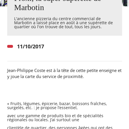
Marbotin
Agenda
L'ancienne pizzeria du centre commercial de
Actualités
Marbotin a laissé place en août à une supérette de
FAQ
quartier où l'on trouve de tout, tous les jours.
Kiosque
Espace de services en ligne
11/10/2017
Facebook
X
Instagram
Youtube
Linkedin
Les
dernièr
alertes
Eco
Jean-Philippe Coste est à la tête de cette petite enseigne et
Watt
y joue la carte du service de proximité.
RECHERCHER ...
« Fruits, légumes, épicerie, bazar, boissons fraîches,
surgelés, etc. : je propose l’essentiel,
avec une gamme de produits bio et de spécialités
régionales ou locales. J’ai surtout une
clientèle de quartier, des personnes âgées qui ont des