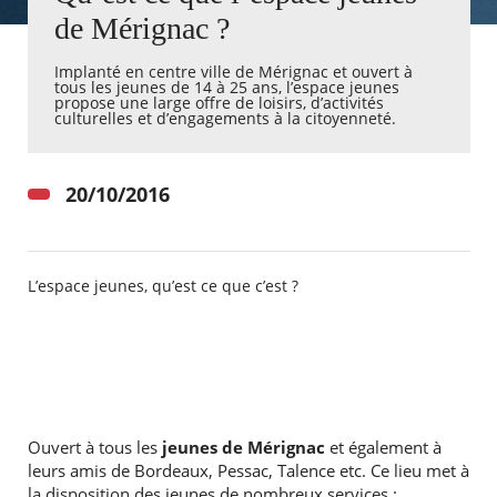
de Mérignac ?
Agenda
Implanté en centre ville de Mérignac et ouvert à
Actualités
tous les jeunes de 14 à 25 ans, l’espace jeunes
FAQ
propose une large offre de loisirs, d’activités
Kiosque
culturelles et d’engagements à la citoyenneté.
Espace de services en ligne
Facebook
X
20/10/2016
Instagram
Youtube
Linkedin
Les
dernièr
alertes
Eco
Watt
L’espace jeunes, qu’est ce que c’est ?
Ouvert à tous les
jeunes de Mérignac
et également à
leurs amis de Bordeaux, Pessac, Talence etc. Ce lieu met à
la disposition des jeunes de nombreux services :