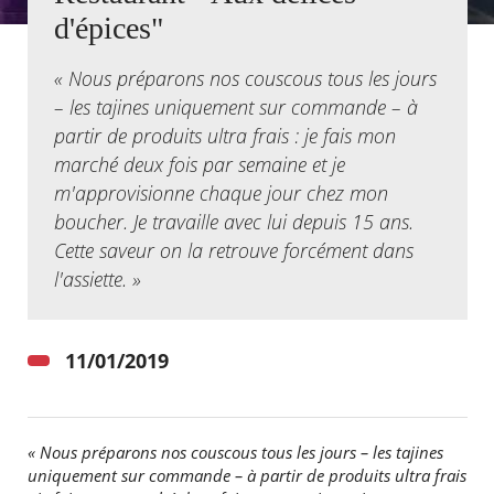
d'épices"
Agenda
Actualités
« Nous préparons nos couscous tous les jours
FAQ
– les tajines uniquement sur commande – à
Kiosque
partir de produits ultra frais : je fais mon
Espace de services en ligne
marché deux fois par semaine et je
Facebook
X
m'approvisionne chaque jour chez mon
Instagram
Youtube
Linkedin
Les
dernièr
boucher. Je travaille avec lui depuis 15 ans.
alertes
Cette saveur on la retrouve forcément dans
Eco
Watt
l'assiette. »
11/01/2019
« Nous préparons nos couscous tous les jours – les tajines
uniquement sur commande – à partir de produits ultra frais
RECHERCHER ...